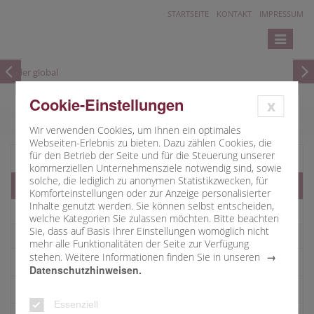
STARTSEITE
KONTAKT
IMPRESSUM
Toggle
navigatio
Cookie-Einstellungen
x
Wir verwenden Cookies, um Ihnen ein optimales
Webseiten-Erlebnis zu bieten. Dazu zählen Cookies, die
für den Betrieb der Seite und für die Steuerung unserer
Übersicht
kommerziellen Unternehmensziele notwendig sind, sowie
solche, die lediglich zu anonymen Statistikzwecken, für
Kindergärten
Komforteinstellungen oder zur Anzeige personalisierter
Inhalte genutzt werden. Sie können selbst entscheiden,
Rothenburg St. Johannis
welche Kategorien Sie zulassen möchten. Bitte beachten
Sie, dass auf Basis Ihrer Einstellungen womöglich nicht
Gebsattel St. Josef
mehr alle Funktionalitäten der Seite zur Verfügung
stehen. Weitere Informationen finden Sie in unseren
Ministranten
Datenschutzhinweisen.
Kirchenmusik
Essenziell