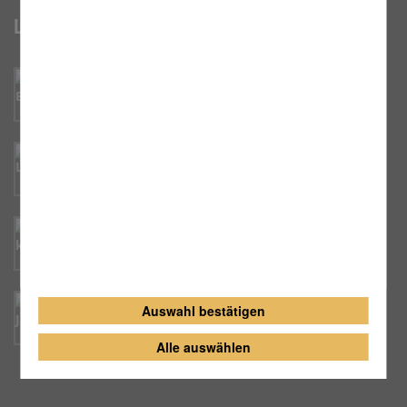
Links
Erzbistum Bamberg
Caritas Ansbach
katholisch.de
Evang. luth. Nachbargemeinde St. Jakob
Auswahl bestätigen
Rothenburg ob der Tauber
Alle auswählen