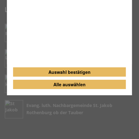
Links
Erzbistum Bamberg
Caritas Ansbach
Auswahl bestätigen
katholisch.de
Alle auswählen
Evang. luth. Nachbargemeinde St. Jakob
Rothenburg ob der Tauber